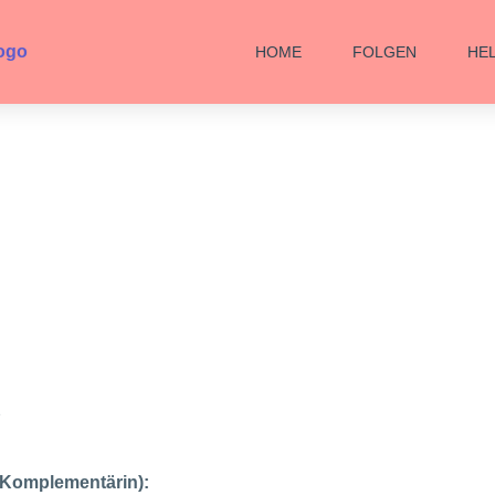
HOME
FOLGEN
HE
2
 (Komplementärin):